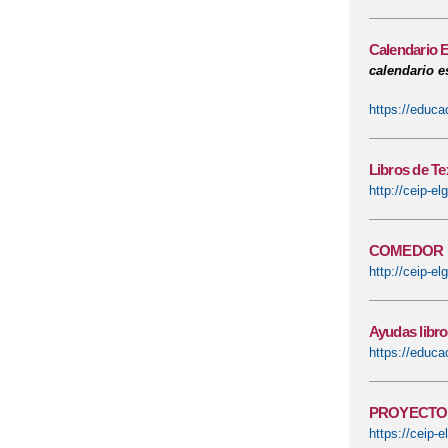
Calendario 
calendario e
https://educa
Libros de Te
http://ceip-el
COMEDOR 
http://ceip-e
Ayudas libr
https://educa
PROYECTO
https://ceip-