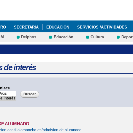
Pasar al
contenido
principal
TRO
SECRETARÍA
EDUCACIÓN
SERVICIOS /ACTIVIDADES
LM
Delphos
Educación
Cultura
Depor
RRORÍFICOS - HALLOWEEN 2025
 de interés
nlace
 DE ALUMNADO
cion.castillalamancha.es/admision-de-alumnado