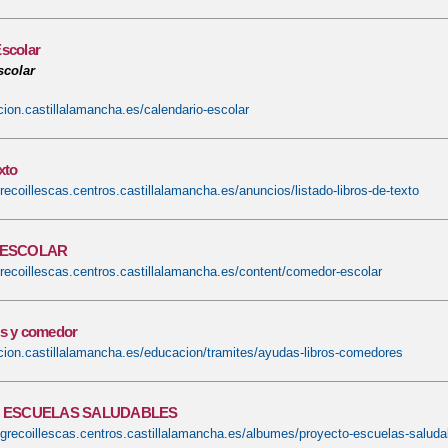
Escolar
scolar
cion.castillalamancha.es/calendario-escolar
xto
grecoillescas.centros.castillalamancha.es/anuncios/listado-libros-de-texto
ESCOLAR
lgrecoillescas.centros.castillalamancha.es/content/comedor-escolar
os y comedor
cion.castillalamancha.es/educacion/tramites/ayudas-libros-comedores
 ESCUELAS SALUDABLES
elgrecoillescas.centros.castillalamancha.es/albumes/proyecto-escuelas-salud