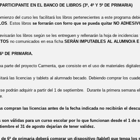
ARTICIPANTE EN EL BANCO DE LIBROS (3º, 4º Y 5º DE PRIMARIA)
omienzo del curso les facilitará los libros pertenecientes a este programa de
LOS
. Estos libros
se forrarán con forro que se pueda quitar NO ADHESIV
evisarán los libros según se les entreguen y rellenarán la hoja de incidencias 
CTOS
no comunicados en esa ficha
SERÁN IMPUTABLES AL ALUMNO/A E 
º DE PRIMARIA.
ma parte del proyecto Carmenta, que consiste en el uso de materiales digitale
ilitará las licencias y tablets al alumnado becado. Debiendo comprar los cuader
 se podrán adquirir a partir del 1 de septiembre. Durante la primera semana el 
ne.
ias compran las licencias antes de la fecha indicada no recibirán el desc
s son válidas para un curso escolar por lo que funcionan desde el 1 de s
tiembre el 31 de agosto dejarían de tener validez.
de 6º de primaria deberá comprar un dispositivo (tablet) que tenga los s