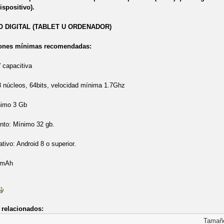
ispositivo).
O DIGITAL (TABLET U ORDENADOR)
iones mínimas recomendadas:
” capacitiva
 núcleos, 64bits, velocidad mínima 1.7Ghz
nimo 3 Gb
to: Mínimo 32 gb.
tivo: Android 8 o superior.
 mAh
relacionados:
Tamañ