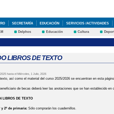
Pasar al
contenido
principal
TRO
SECRETARÍA
EDUCACIÓN
SERVICIOS /ACTIVIDADES
LM
Delphos
Educación
Cultura
Depor
RRORÍFICOS - HALLOWEEN 2025
DO LIBROS DE TEXTO
 2025
hasta el
Miércoles, 1 Julio, 2026
 texto, así como el material del curso 2025/2026 se encuentran en esta págin
eneficiario de becas deberá leer las anotaciones que se han establecido en c
N LIBROS DE TEXTO
y 2º de primaria:
Sólo comprarán los cuadernillos.