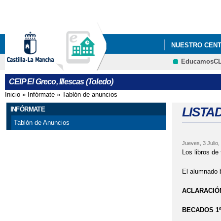
NUESTRO CEN
EducamosC
DESAYUNOS TE
CEIP El Greco, Illescas (Toledo)
Inicio
»
Infórmate
»
Tablón de anuncios
Se encuentra usted aquí
LISTA
INFÓRMATE
Tablón de Anuncios
Jueves, 3 Julio,
Los libros de
El alumnado b
ACLARACIÓ
BECADOS 1º 