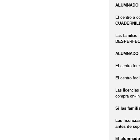
ALUMNADO P
El centro a c
CUADERNIL
Las familias r
DESPERFE
ALUMNADO 6
El centro for
El centro fac
Las licencias
compra on-li
Si las famil
Las licencia
antes de sep
El alumnado 