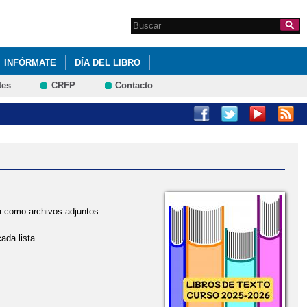
Search this site
Formulario de
búsqueda
INFÓRMATE
DÍA DEL LIBRO
tes
CRFP
Contacto
a como archivos adjuntos.
ada lista.